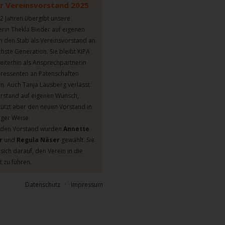
r Vereinsvorstand 2025
2 Jahren übergibt unsere 
rin Thekla Bieder auf eigenen 
 den Stab als Vereinsvorstand an 
hste Generation. Sie bleibt KiPA 
eiterhin als Ansprechpartnerin 
teressenten an Patenschaften 
en. Auch Tanja Lausberg verlässt 
rstand auf eigenen Wunsch, 
tützt aber den neuen Vorstand in 
tiger Weise.
 den Vorstand wurden 
Annette 
r 
und 
Regula Näser
 gewählt. Sie 
sich darauf, den Verein in die 
t zu führen.
Datenschutz
   ·   
Impressum 