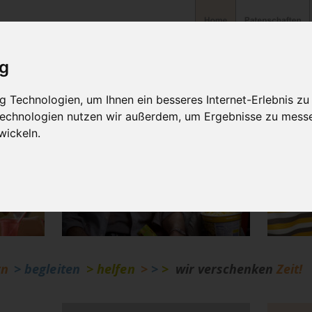
ig
inder aus Hattingen
 Technologien, um Ihnen ein besseres Internet-Erlebnis zu
 Technologien nutzen wir außerdem, um Ergebnisse zu mess
wickeln.
rn
> begleiten  
> helfen  
>
>
> 
 wir verschenken
Zeit!