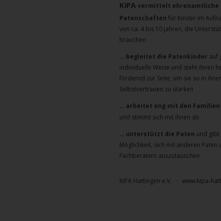
KiPA 
vermittelt ehrenamtliche 
Patenschaften
 für Kinder im Aufn
von ca. 4 bis 10 Jahren, die Unterstü
brauchen
… begleitet die Patenkinder
 auf 
individuelle Weise und steht ihnen h
fördernd zur Seite, um sie so in ihre
Selbstvertrauen zu stärken
… arbeitet eng mit den Famili
und stimmt sich mit ihnen ab
… unterstützt die Paten
 und gibt
Möglichkeit, sich mit anderen Paten 
Fachberatern auszutauschen.
KiPA Hattingen e.V.   
·   
www.kipa-hatt