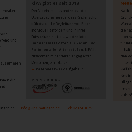
KiPA gibt es seit 2013
Neue
ahmealter 
Der Verein ist entstanden aus der 
Nach 1
tzung 
Überzeugung heraus, dass Kinder schon 
Gründe
früh durch die Begleitung von Paten 
Wunsch
individuell gefördert und in ihrer 
die näc
ganz 
Entwicklung gestärkt werden können. 
aber w
elfend und 
Der Verein ist offen für Paten und 
für In
m 
Patinnen aller Altersstufen.
KiPA hat 
erhalt
zusammen mit anderen engagierten 
den Vo
Menschen, ein lokales
unters
en zusammen
Patennetzwerk
aufgebaut. 
vielfäl
► 
Neu in
 ihnen die 
Wir sind Mitglied im …
Bürge
und 
freuen 
Zukunf
ingen.de   
·   
info@kipa-hattingen.de
·
   Tel: 02324 30751